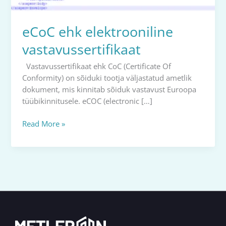
eCoC ehk elektrooniline
vastavussertifikaat
Vastavussertifikaat ehk CoC (Certificate Of
Conformity) on sõiduki tootja väljastatud ametlik
dokument, mis kinnitab sõiduk vastavust Euroopa
tüübikinnitusele. eCOC (electronic […]
Read More »